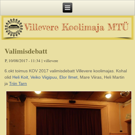
Valimisdebatt
P, 10/08/2017 - 11:34
|
villevere
6.okt toimus KOV 2017 valimisdebatt Villevere koolimajas. Kohal
olid
Heli Koit
,
Veiko Viigipuu
,
Elor Ilmet
, Mare Viiras, Heli Martin
ja
Triin Tarn