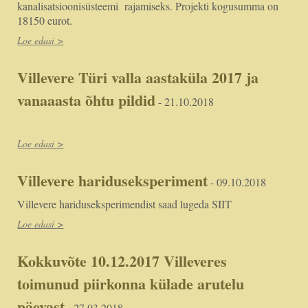
kanalisatsioonisüsteemi rajamiseks. Projekti kogusumma on
18150 eurot.
Loe edasi >
Villevere Türi valla aastaküla 2017 ja
vanaaasta õhtu pildid
- 21.10.2018
Loe edasi >
Villevere hariduseksperiment
- 09.10.2018
Villevere hariduseksperimendist saad lugeda SIIT
Loe edasi >
Kokkuvõte 10.12.2017 Villeveres
toimunud piirkonna külade arutelu
päevast
- 27.03.2018